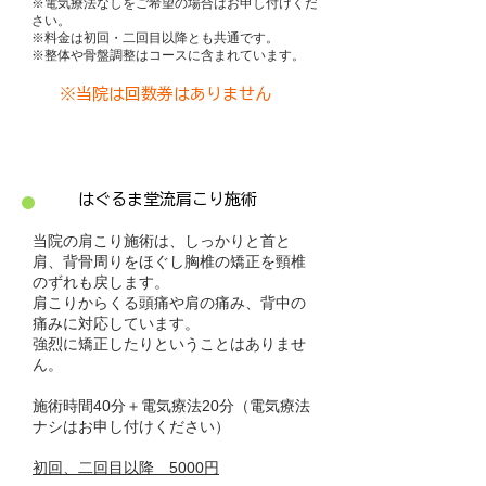
※電気療法なしをご希望の場合はお申し付けくだ
さい。
※料金は初回・二回目以降とも共通です。
​※整体や骨盤調整はコースに含まれています。
※当院は回数券はありません
​はぐるま堂流肩こり施術
​当院の肩こり施術は、しっかりと首と
肩、背骨周りをほぐし胸椎の矯正を頸椎
のずれも戻します。
肩こりからくる頭痛や肩の痛み、背中の
痛みに対応しています。
強烈に矯正したりということはありませ
ん。
施術時間40分＋電気療法20分（電気療法
ナシはお申し付けください）
​初回、二回目以降 5000円