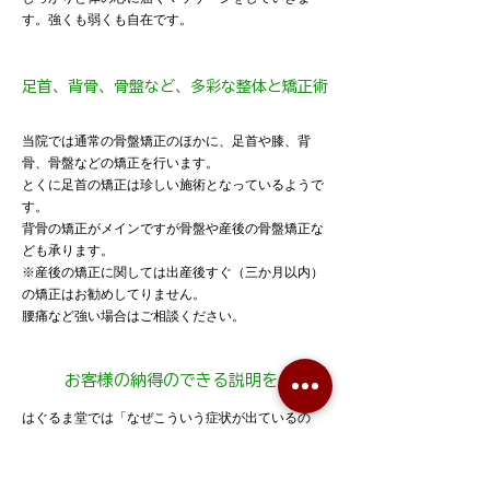
す。強くも弱くも自在です。
足首、背骨、骨盤など、多彩な整体と矯正術
当院では通常の骨盤矯正のほかに、足首や膝、背
骨、骨盤などの矯正を行います。
とくに足首の矯正は珍しい施術となっているようで
す。
背骨の矯正がメインですが骨盤や産後の骨盤矯正な
ども承ります。
※産後の矯正に関しては出産後すぐ（三か月以内）
の矯正はお勧めしてりません。
腰痛など強い場合はご相談ください。
お客様の納得のできる説明を
はぐるま堂では「なぜこういう症状が出ているの
か」ということをしっかりと説明します。
こうだからこうなる。というロジックを組み立て
て、その形を説明します。わからない場合は、何度