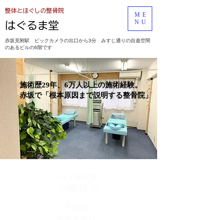
​整体とほぐしの整骨院
ME
NU
​はぐるま堂
​赤坂見附駅
ビックカメラの出口から3分 みすじ通りの自遊空間
のあるビルの6階です
​施術歴29
年、6万人以上の施術経験
。
​赤坂で「根本原因まで説明する整骨院」
​日・祝営業
水曜日定休
予約制
​着替えあり