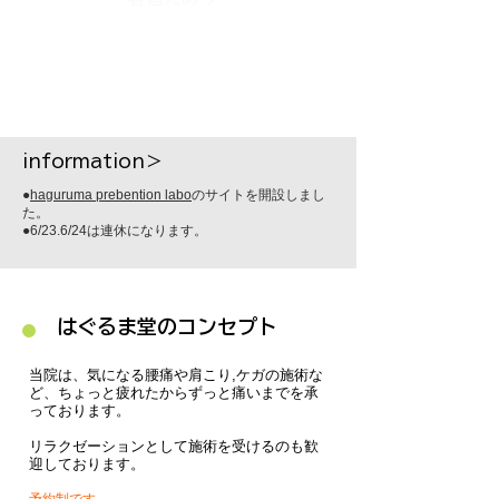
１１：００～
２０：００最終受付
​information＞
​●
haguruma prebention labo
のサイトを開設しまし
た。
●6/23.6/24は連休になります。
​はぐるま堂のコンセプト
当院は、気になる腰痛や肩こり,ケガの施術な
ど、ちょっと疲れたからずっと痛いまでを承
っております。
リラクゼーションとして施術を受けるのも歓
迎しております。