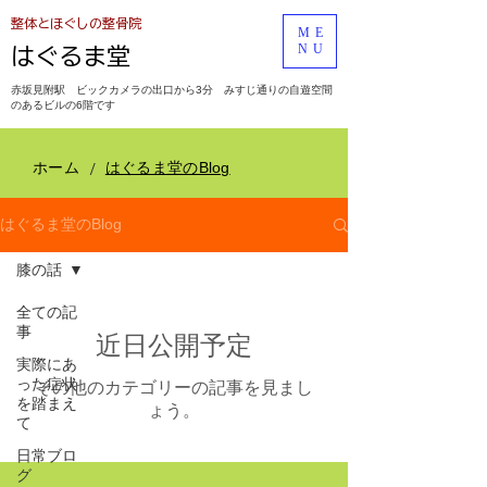
​整体とほぐしの整骨院
ME
NU
​はぐるま堂
​赤坂見附駅
ビックカメラの出口から3分 みすじ通りの自遊空間
のあるビルの6階です
/
ホーム
はぐるま堂のBlog
はぐるま堂のBlog
膝の話
全ての記
事
近日公開予定
実際にあ
った症状
その他のカテゴリーの記事を見まし
を踏まえ
ょう。
て
日常ブロ
グ