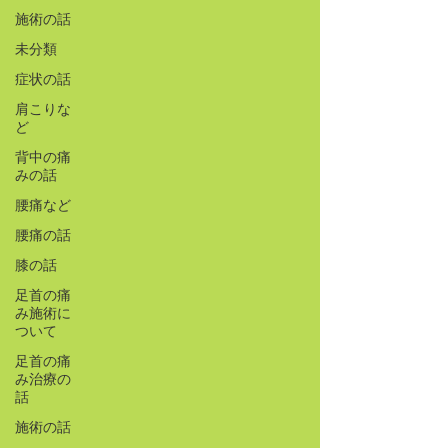
施術の話
未分類
症状の話
肩こりな
ど
背中の痛
みの話
腰痛など
腰痛の話
膝の話
足首の痛
み施術に
ついて
足首の痛
み治療の
話
施術の話