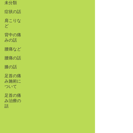
未分類
症状の話
肩こりな
ど
背中の痛
みの話
腰痛など
腰痛の話
膝の話
足首の痛
み施術に
ついて
足首の痛
み治療の
話