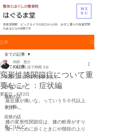
​整体とほぐしの整骨院
ME
NU
​はぐるま堂
​赤坂見附駅
ビックカメラの出口から3分 みすじ通りの自遊空間
のあるビルの6階です
記事
全ての記事
内田 恵介
全ての記事
5月11日
読了時間: 2分
変形性膝関節症について重
実際にあった症状を踏まえて
要なこと：症状編
日常ブログ
更新日：
6月2日
施術の話
最近膝が痛いな。っていう５０代以上
未分類
の方へ。
症状の話
膝の変形性関節症は、膝の軟骨がすり
肩こりなど
減ってために歩くときにや階段の上り