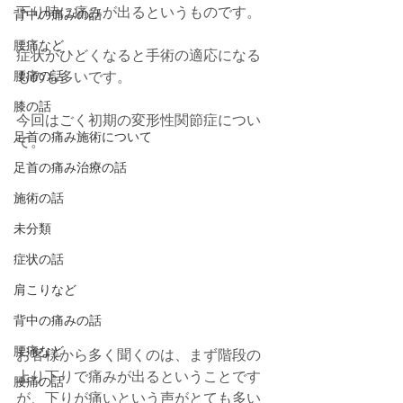
下り時に痛みが出るというものです。
背中の痛みの話
腰痛など
症状がひどくなると手術の適応になる
腰痛の話
ものも多いです。
膝の話
今回はごく初期の変形性関節症につい
足首の痛み施術について
て。
足首の痛み治療の話
施術の話
未分類
症状の話
肩こりなど
背中の痛みの話
腰痛など
お客様から多く聞くのは、まず階段の
上り下りで痛みが出るということです
腰痛の話
が、下りが痛いという声がとても多い